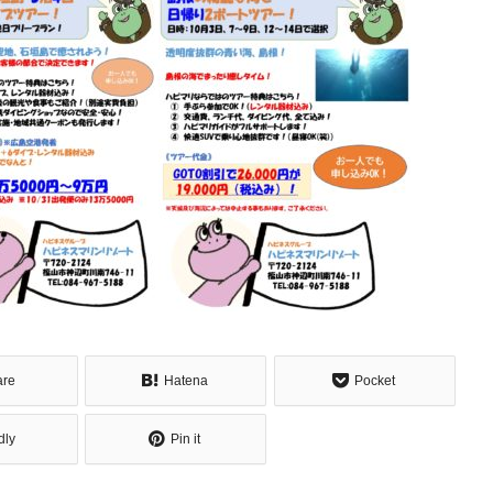
are
Hatena
Pocket
dly
Pin it