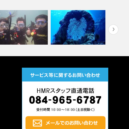
たまた島根の松江でまったり
8月20日、21日 沖縄本島 そ
石垣島でO
イビング！…
の② 那…
月度プラン