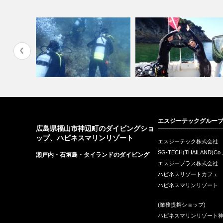
うございま
7月23日島根ダイビング、行っ
OWDおめでとう！ in 瀬戸内
エスジーテックグルー
てきました…
海
広島県福山市神辺町のダイビングショ
ップ、ハピネスマリンリゾート
エスジーテック株式会社
SG-TECH(THAILAND)Co.
瀬戸内・石垣島・タイランドのダイビング
エスジープラス株式会社
ハピネスリゾートカフェ
ハピネスマリンリゾート
(業務提携ショップ)
ハピネスマリンリゾート