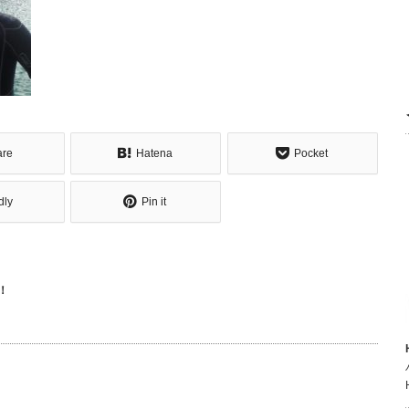
are
Hatena
Pocket
dly
Pin it
！