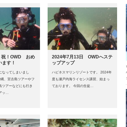
月 祝！OWD おめ
2024年7月13日 OWDへステ
います！
ップアップ
になってしまいまし
ハピネスマリンリゾートです。 2024年
は沖縄、宮古島ツアーやフ
度も瀬戸内海ライセンス講習、始まっ
島ツアーなどにも行き
ております。 今回の生徒…
アッ…