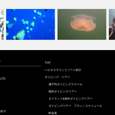
8月20日、21日 沖縄本島 そ
8月8日（月）体験ダイビングの
ま
プ
TOP
の① 渡…
巻
ダ
ハピネスマリンリゾート紹介
ダイビング・ツアー
,LTD
瀬戸内ダイビングスクール
国内ダイビングツアー
タイランド&海外ダイビングツアー
ダイビングツアー プラン／スケジュール
神奈川
料金表