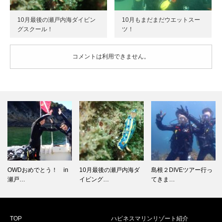
10月最後の瀬戸内海ダイビン
10月もまだまだウエットスー
グスクール！
ツ！
コメントは利用できません。
OWDおめでとう！ in
10月最後の瀬戸内海ダ
島根２DIVEツアー行っ
瀬戸…
イビング…
てきま…
TOP
ハピネスマリンリゾート紹介