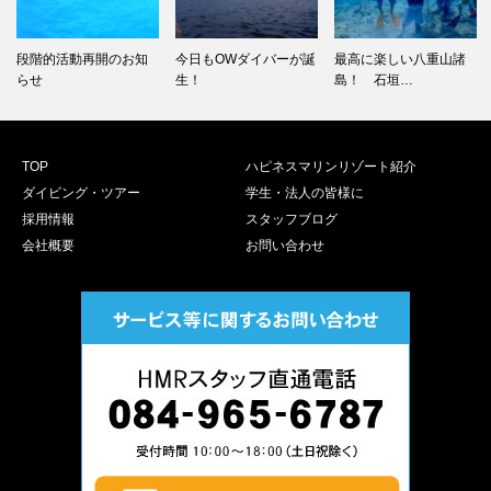
段階的活動再開のお知
今日もOWダイバーが誕
最高に楽しい八重山諸
らせ
生！
島！ 石垣…
TOP
ハピネスマリンリゾート紹介
ダイビング・ツアー
学生・法人の皆様に
採用情報
スタッフブログ
会社概要
お問い合わせ