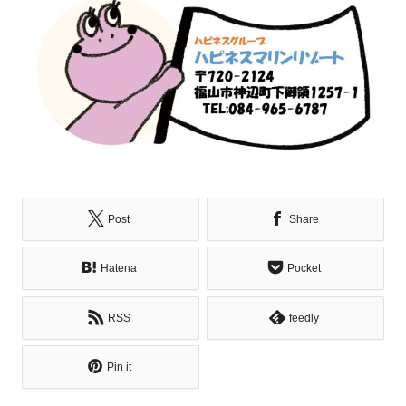
Post
Share
Hatena
Pocket
RSS
feedly
Pin it