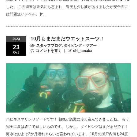
した。 この週末は天気にも恵まれ、海況も少し波がありましたが安全面に
は問題無いレベル。 [c…
10月もまだまだウエットスーツ！
2023
スタッフブログ
,
ダイビング・ツアー
23
コメントを書く
shi_tanaka
Oct
ハピネスマリンリゾートです！ 朝晩が急激に冷え込んできましたね。 もう
完全に夏は終了で寂しいものです。 しかし、ダイビングはまだまだです！
海水はおよそ2か月遅れぐらいと言われています。 10月の瀬戸内海も24度