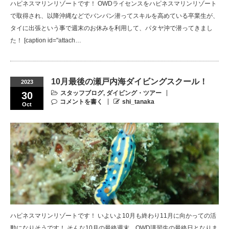
ハピネスマリンリゾートです！ OWDライセンスをハピネスマリンリゾート
で取得され、以降沖縄などでバンバン潜ってスキルを高めている卒業生が、
タイに出張という事で週末のお休みを利用して、パタヤ沖で潜ってきまし
た！ [caption id="attach…
10月最後の瀬戸内海ダイビングスクール！
2023
スタッフブログ
,
ダイビング・ツアー
30
コメントを書く
shi_tanaka
Oct
ハピネスマリンリゾートです！ いよいよ10月も終わり11月に向かっての活
動になりそうです！ そんな10月の最終週末、OWD講習生の最終日となりま