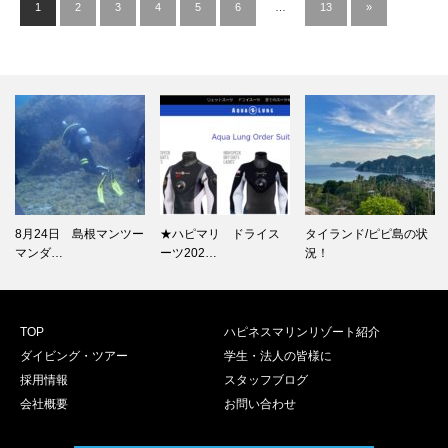
1
2
3
4
5
6
…
13
»
8月24日 島根マンツー
★ハピマリ ドライス
タイランド/ピピ島の状
マンダ…
ーツ202…
況！
TOP
ハピネスマリンリゾート紹介
ダイビング・ツアー
学生・法人の皆様に
採用情報
スタッフブログ
会社概要
お問い合わせ