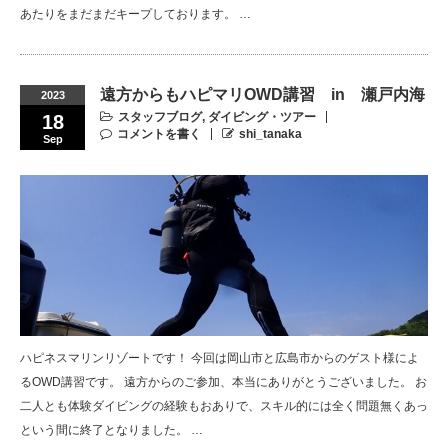
あたりをまだまだキープしております。 …
遠方からもハピマリOWD講習 in 瀬戸内海
2023
スタッフブログ
,
ダイビング・ツアー
18
コメントを書く
shi_tanaka
Sep
ハピネスマリンリゾートです！ 今回は岡山市と広島市からのゲスト様によ
るOWD講習です。 遠方からのご参加、本当にありがとうございました。 お
二人とも体験ダイビングの経験もおありで、スキル的には全く問題無くあっ
という間に終了となりました。 …