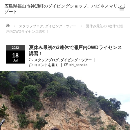
広島県福山市神辺町のダイビングショップ、ハピネスマリンリ
ゾート
Home
スタッフブログ
,
ダイビング・ツアー
夏休み最初の3連休で瀬
戸内OWDライセンス講習！
夏休み最初の3連休で瀬戸内OWDライセンス
2022
講習！
18
スタッフブログ
,
ダイビング・ツアー
Jul
コメントを書く
shi_tanaka