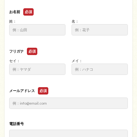
お名前
必須
姓：
名：
フリガナ
必須
セイ：
メイ：
メールアドレス
必須
電話番号